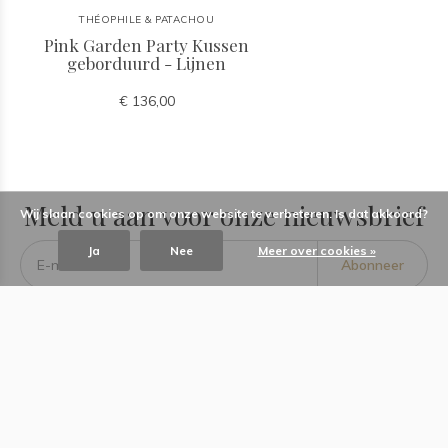
THÉOPHILE & PATACHOU
Pink Garden Party Kussen
geborduurd - Lijnen
€ 136,00
Meld u aan voor onze nieuwsbrief
Wij slaan cookies op om onze website te verbeteren. Is dat akkoord?
Ja
Nee
Meer over cookies »
Abonneer
Baby Dreams
Informatie