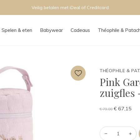
Persoonlijk advies in onze boutique
Spelen & eten
Babywear
Cadeaus
Théophile & Patac
THÉOPHILE & PA
Pink Gar
zuigfles
€ 67,15
€ 79,00