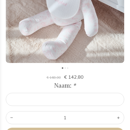
€ 142,80
€ 168,00
Naam:
*