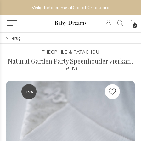
Veilig betalen met iDeal of Creditcard
0
Terug
THÉOPHILE & PATACHOU
Natural Garden Party Speenhouder vierkant
tetra
-15%