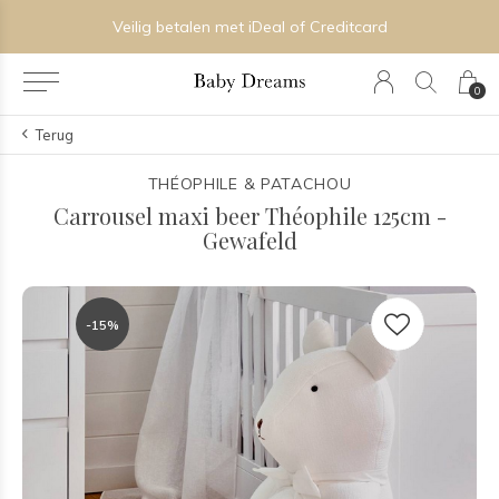
Veilig betalen met iDeal of Creditcard
0
Terug
THÉOPHILE & PATACHOU
Carrousel maxi beer Théophile 125cm -
Gewafeld
-15%