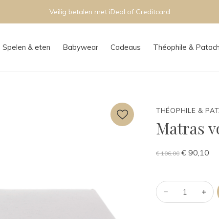
Persoonlijk advies in onze boutique
Spelen & eten
Babywear
Cadeaus
Théophile & Patac
THÉOPHILE & PA
Matras v
€ 90,10
€ 106,00