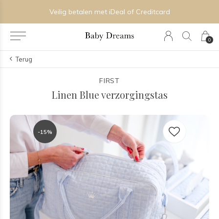
Veilig betalen met iDeal of Creditcard
0
Terug
FIRST
Linen Blue verzorgingstas
-15%