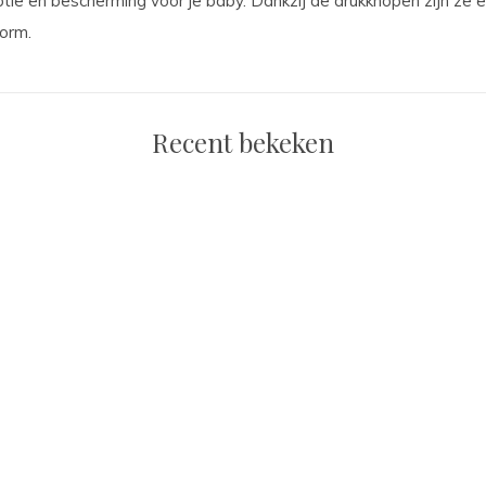
tie en bescherming voor je baby. Dankzij de drukknopen zijn ze
vorm.
Recent bekeken