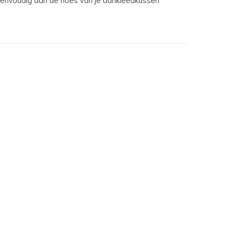
 eenvoudig aan de hoes van je aankleedkussen