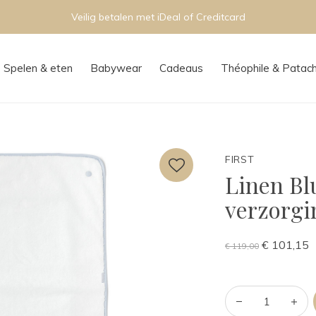
Veilig betalen met iDeal of Creditcard
Spelen & eten
Babywear
Cadeaus
Théophile & Patac
FIRST
Linen Bl
verzorg
€ 101,15
€ 119,00