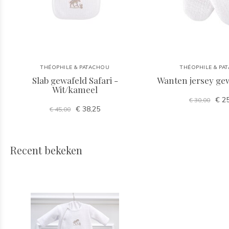
THÉOPHILE & PATACHOU
THÉOPHILE & PA
Slab gewafeld Safari -
Wanten jersey gew
Wit/kameel
€ 25
€ 30,00
€ 38,25
€ 45,00
Recent bekeken