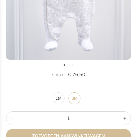
€ 76,50
€ 90,00
1M
3M
TOEVOEGEN AAN WINKELWAGEN