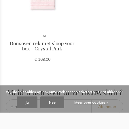
FIRST
Donsovertrek met sloop voor
box - Crystal Pink
€ 169,00
Meld u aan voor onze nieuwsbrief
Wij slaan cookies op om onze website te verbeteren. Is dat akkoord?
Ja
Nee
Meer over cookies »
Abonneer