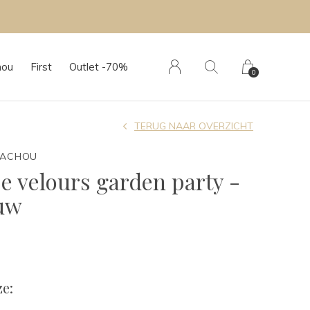
hou
First
Outlet -70%
0
TERUG NAAR OVERZICHT
TACHOU
e velours garden party -
auw
e: