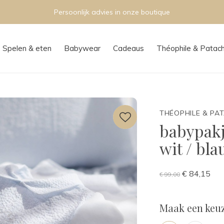
Persoonlijk advies in onze boutique
Spelen & eten
Babywear
Cadeaus
Théophile & Patac
THÉOPHILE & PA
babypakj
wit / bl
€ 84,15
€ 99,00
Maak een keuz