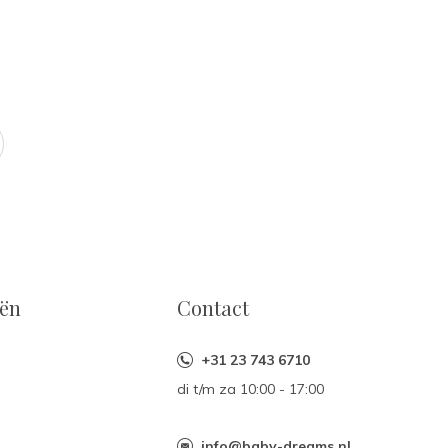
eën
Contact
+31 23 743 6710
di t/m za 10:00 - 17:00
n
info@baby-dreams.nl