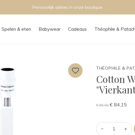
Persoonlijk advies in onze boutique
Spelen & eten
Babywear
Cadeaus
Théophile & Patac
THÉOPHILE & PA
Cotton W
"Vierkant
€ 84,15
€ 99,00