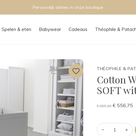
Persoonlijk advies in onze boutique
Spelen & eten
Babywear
Cadeaus
Théophile & Patac
THÉOPHILE & PA
Cotton W
SOFT wi
€ 556,75
€ 655,00