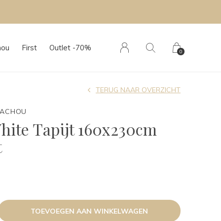
hou
First
Outlet -70%
0
TERUG NAAR OVERZICHT
TACHOU
hite Tapijt 160x230cm
t
TOEVOEGEN AAN WINKELWAGEN