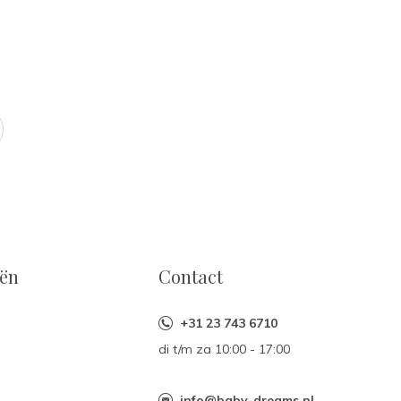
eën
Contact
+31 23 743 6710
di t/m za 10:00 - 17:00
n
info@baby-dreams.nl