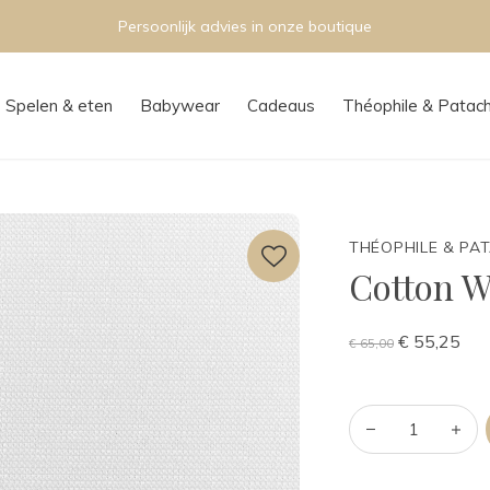
Persoonlijk advies in onze boutique
Spelen & eten
Babywear
Cadeaus
Théophile & Patac
THÉOPHILE & PA
Cotton W
€ 55,25
€ 65,00