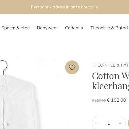
Persoonlijk advies in onze boutique
Spelen & eten
Babywear
Cadeaus
Théophile & Patac
THÉOPHILE & PA
Cotton W
kleerhan
€ 102,00
€ 120,00