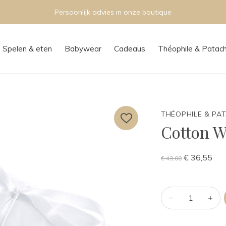
Persoonlijk advies in onze boutique
Spelen & eten
Babywear
Cadeaus
Théophile & Patac
THÉOPHILE & PA
Cotton W
€ 36,55
€ 43,00