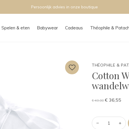
Persoonlijk advies in onze boutique
Spelen & eten
Babywear
Cadeaus
Théophile & Patac
THÉOPHILE & PA
Cotton W
wandelwi
€ 36,55
€ 43,00