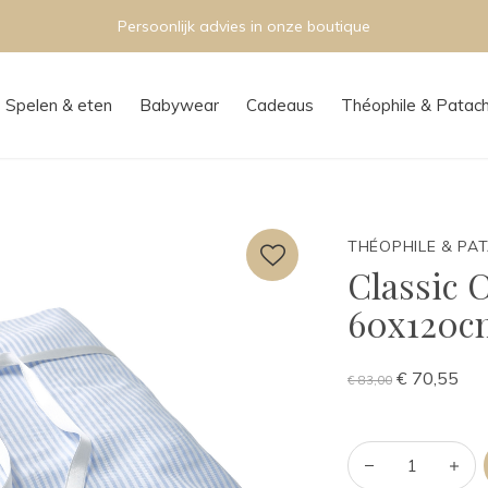
Persoonlijk advies in onze boutique
Spelen & eten
Babywear
Cadeaus
Théophile & Patac
THÉOPHILE & PA
Classic 
60x120cm
€ 70,55
€ 83,00