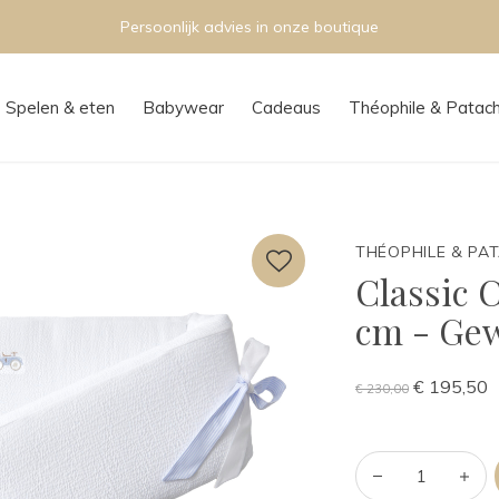
Persoonlijk advies in onze boutique
Spelen & eten
Babywear
Cadeaus
Théophile & Patac
THÉOPHILE & PA
Classic 
cm - Gew
€ 195,50
€ 230,00