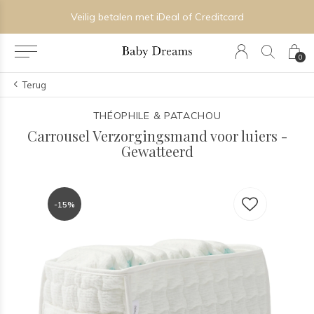
Veilig betalen met iDeal of Creditcard
0
Terug
THÉOPHILE & PATACHOU
Carrousel Verzorgingsmand voor luiers -
Gewatteerd
-15%