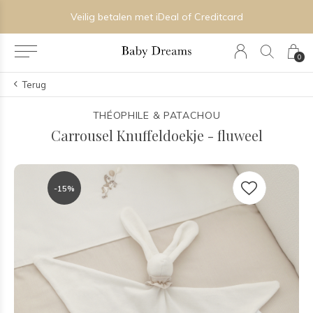
Veilig betalen met iDeal of Creditcard
0
Terug
THÉOPHILE & PATACHOU
Carrousel Knuffeldoekje - fluweel
-15%