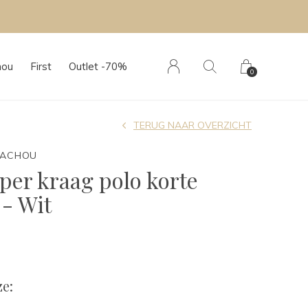
hou
First
Outlet -70%
0
TERUG NAAR OVERZICHT
TACHOU
er kraag polo korte
- Wit
e: