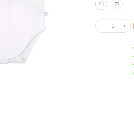
56
62