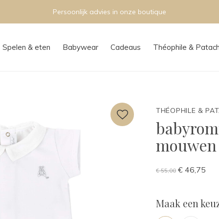
Persoonlijk advies in onze boutique
Spelen & eten
Babywear
Cadeaus
Théophile & Patac
THÉOPHILE & PA
babyromp
mouwen 
€ 46,75
€ 55,00
Maak een keuz