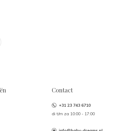
eën
Contact
+31 23 743 6710
di t/m za 10:00 - 17:00
n
info@baby-dreams.nl