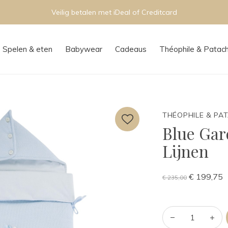
Persoonlijk advies in onze boutique
Spelen & eten
Babywear
Cadeaus
Théophile & Patac
THÉOPHILE & PA
Blue Gar
Lijnen
€ 199,75
€ 235,00