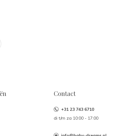
eën
Contact
+31 23 743 6710
di t/m za 10:00 - 17:00
n
info@baby-dreams.nl