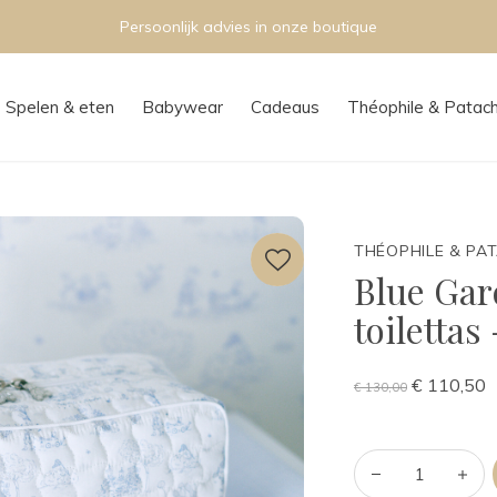
Persoonlijk advies in onze boutique
Spelen & eten
Babywear
Cadeaus
Théophile & Patac
THÉOPHILE & PA
Blue Gar
toiletta
€ 110,50
€ 130,00