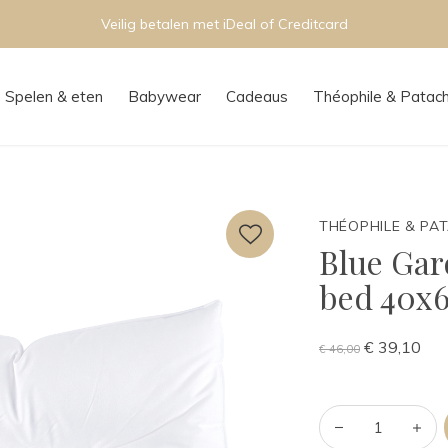
Veilig betalen met iDeal of Creditcard
Spelen & eten
Babywear
Cadeaus
Théophile & Patac
THÉOPHILE & PA
Blue Gar
bed 40x
€ 39,10
€ 46,00