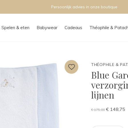
Persoonlijk advies in onze boutique
Spelen & eten
Babywear
Cadeaus
Théophile & Patac
THÉOPHILE & PA
Blue Gar
verzorgi
lijnen
€ 148,75
€ 175,00