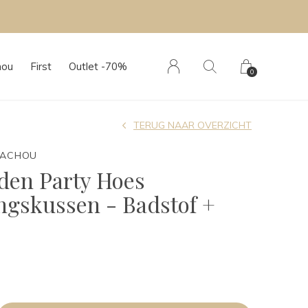
hou
First
Outlet -70%
0
TERUG NAAR OVERZICHT
TACHOU
den Party Hoes
ngskussen - Badstof +