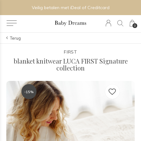
Veilig betalen met iDeal of Creditcard
0
Terug
FIRST
blanket knitwear LUCA FIRST Signature
collection
-15%