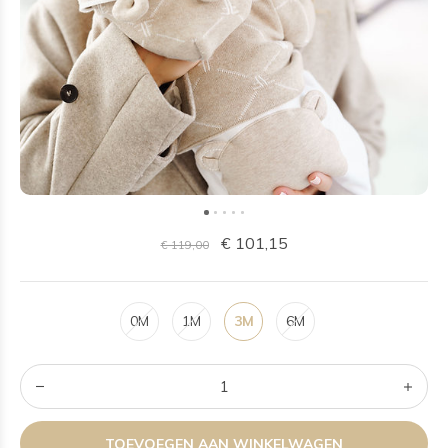
€ 101,15
€ 119,00
0M
1M
3M
6M
TOEVOEGEN AAN WINKELWAGEN