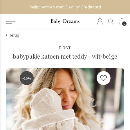
Veilig betalen met iDeal of Creditcard
0
Terug
FIRST
babypakje katoen met teddy - wit/beige
-15%